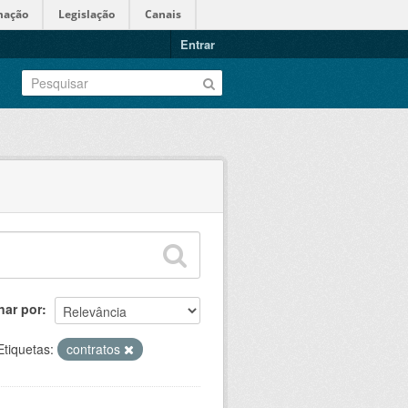
mação
Legislação
Canais
Entrar
nar por
Etiquetas:
contratos