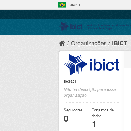
BRASIL
Organizações
IBICT
IBICT
Não há descrição para essa
organização
Seguidores
Conjuntos de
0
dados
1