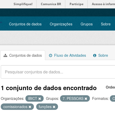
Simplifique!
Comunica BR
Participe
Acesso à infor
Conjuntos de dados
Organizações
Grupos
Sobre
Conjuntos de dados
Fluxo de Atividades
Sobre
1 conjunto de dados encontrado
Orde
Organizações:
IBICT
Grupos:
7. PESSOAS
Formatos:
comissionados
funções