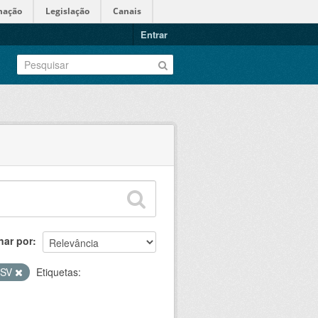
mação
Legislação
Canais
Entrar
nar por
CSV
Etiquetas: