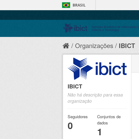
BRASIL
Organizações
IBICT
IBICT
Não há descrição para essa
organização
Seguidores
Conjuntos de
0
dados
1