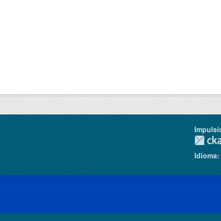
Impulsi
Idioma