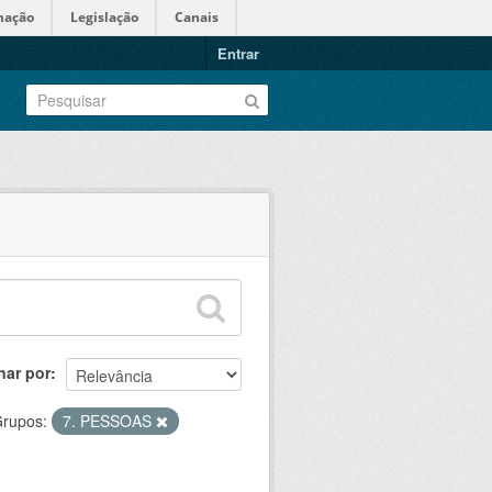
mação
Legislação
Canais
Entrar
nar por
rupos:
7. PESSOAS