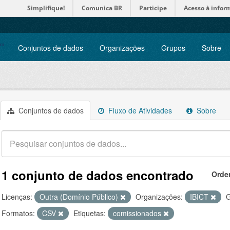
Simplifique!
Comunica BR
Participe
Acesso à infor
Conjuntos de dados
Organizações
Grupos
Sobre
Conjuntos de dados
Fluxo de Atividades
Sobre
1 conjunto de dados encontrado
Orde
Licenças:
Outra (Domínio Público)
Organizações:
IBICT
G
Formatos:
CSV
Etiquetas:
comissionados