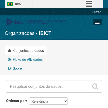
BRASIL
Entrar
Simplifique!
Comunica BR
Participe
Organizações
IBICT
Conjuntos de dados
Acesso à informação
Organizações
Legislação
Grupos
Conjuntos de dados
Canais
Sobre
Fluxo de Atividades
Sobre
Ordenar por