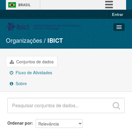
BRASIL
Entrar
Simplifique!
Comunica BR
Participe
Organizações
IBICT
Conjuntos de dados
Acesso à informação
Organizações
Legislação
Grupos
Conjuntos de dados
Canais
Sobre
Fluxo de Atividades
Sobre
Ordenar por