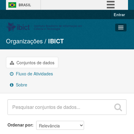
BRASIL
Entrar
Simplifique!
Comunica BR
Participe
Organizações
IBICT
Conjuntos de dados
Acesso à informação
Organizações
Legislação
Grupos
Conjuntos de dados
Canais
Sobre
Fluxo de Atividades
Sobre
Ordenar por