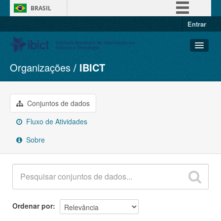
BRASIL
Entrar
Simplifique!
Comunica BR
Participe
Organizações
IBICT
Conjuntos de dados
Acesso à informação
Organizações
Legislação
Grupos
Conjuntos de dados
Canais
Sobre
Fluxo de Atividades
Sobre
Ordenar por