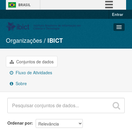
BRASIL
Entrar
Simplifique!
Comunica BR
Participe
Organizações
IBICT
Conjuntos de dados
Acesso à informação
Organizações
Legislação
Grupos
Conjuntos de dados
Canais
Sobre
Fluxo de Atividades
Sobre
Ordenar por