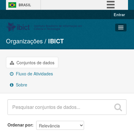
BRASIL
Entrar
Simplifique!
Comunica BR
Participe
Organizações
IBICT
Conjuntos de dados
Acesso à informação
Organizações
Legislação
Grupos
Conjuntos de dados
Canais
Sobre
Fluxo de Atividades
Sobre
Ordenar por