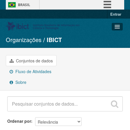
BRASIL
Entrar
Simplifique!
Comunica BR
Participe
Organizações
IBICT
Conjuntos de dados
Acesso à informação
Organizações
Legislação
Grupos
Conjuntos de dados
Canais
Sobre
Fluxo de Atividades
Sobre
Ordenar por