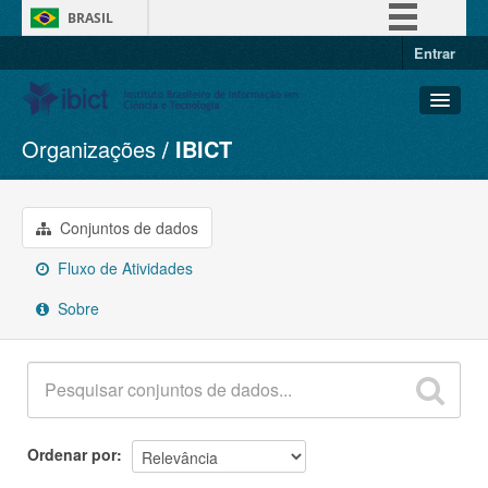
BRASIL
Entrar
Simplifique!
Comunica BR
Participe
Organizações
IBICT
Conjuntos de dados
Acesso à informação
Organizações
Legislação
Grupos
Conjuntos de dados
Canais
Sobre
Fluxo de Atividades
Sobre
Ordenar por