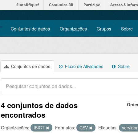
Simplifique!
Comunica BR
Participe
Acesso à infor
Conjuntos de dados
Organizações
Grupos
Sobre
Conjuntos de dados
Fluxo de Atividades
Sobre
4 conjuntos de dados
Orde
encontrados
Organizações:
IBICT
Formatos:
CSV
Etiquetas:
servido