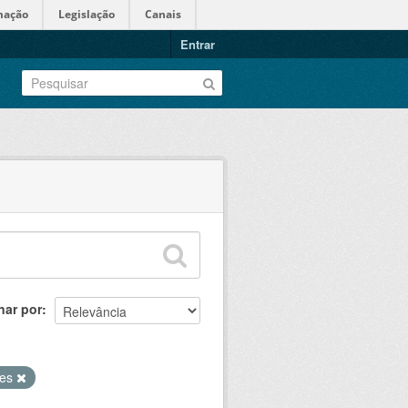
mação
Legislação
Canais
Entrar
nar por
res