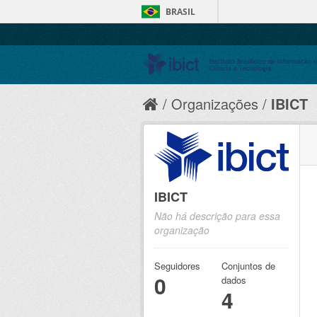
BRASIL
Organizações
IBICT
IBICT
Não há descrição para essa
organização
Seguidores
Conjuntos de
0
dados
4