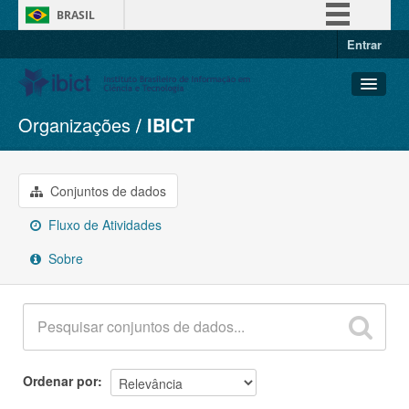
BRASIL
Entrar
Simplifique!
Comunica BR
Participe
Organizações
IBICT
Conjuntos de dados
Acesso à informação
Organizações
Legislação
Grupos
Conjuntos de dados
Canais
Sobre
Fluxo de Atividades
Sobre
Ordenar por