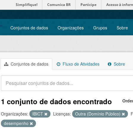
Simplifique!
Comunica BR
Participe
Acesso à infor
Conjuntos de dados
Organizações
Grupos
Sobre
Conjuntos de dados
Fluxo de Atividades
Sobre
1 conjunto de dados encontrado
Orde
Organizações:
IBICT
Licenças:
Outra (Domínio Público)
F
desempenho