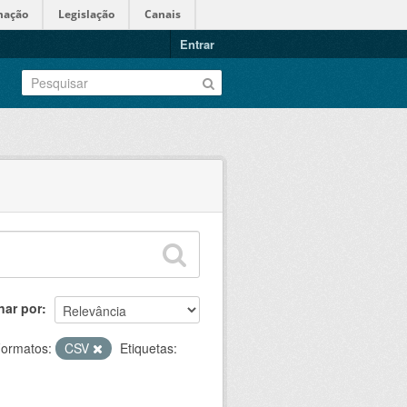
mação
Legislação
Canais
Entrar
nar por
ormatos:
CSV
Etiquetas: