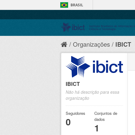
BRASIL
Organizações
IBICT
IBICT
Não há descrição para essa
organização
Seguidores
Conjuntos de
0
dados
1