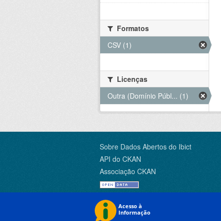
Formatos
CSV (1)
Licenças
Outra (Domínio Públ... (1)
Sobre Dados Abertos do Ibict
API do CKAN
Associação CKAN