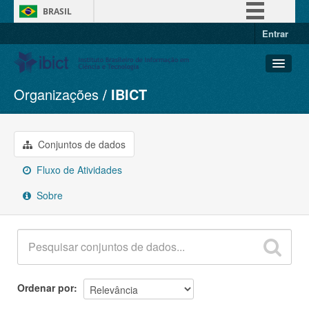
BRASIL
Entrar
Simplifique!
Comunica BR
Participe
Organizações
IBICT
Conjuntos de dados
Acesso à informação
Organizações
Legislação
Grupos
Conjuntos de dados
Canais
Sobre
Fluxo de Atividades
Sobre
Ordenar por