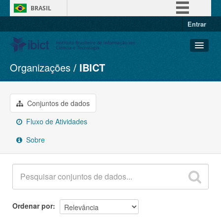
BRASIL
Entrar
Simplifique!
Comunica BR
Participe
Organizações
IBICT
Conjuntos de dados
Acesso à informação
Organizações
Legislação
Grupos
Conjuntos de dados
Canais
Sobre
Fluxo de Atividades
Sobre
Ordenar por