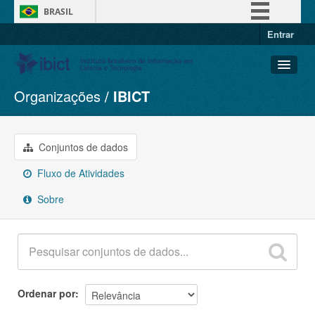
BRASIL
Entrar
Simplifique!
Comunica BR
Participe
Organizações
IBICT
Conjuntos de dados
Acesso à informação
Organizações
Legislação
Grupos
Conjuntos de dados
Canais
Sobre
Fluxo de Atividades
Sobre
Ordenar por