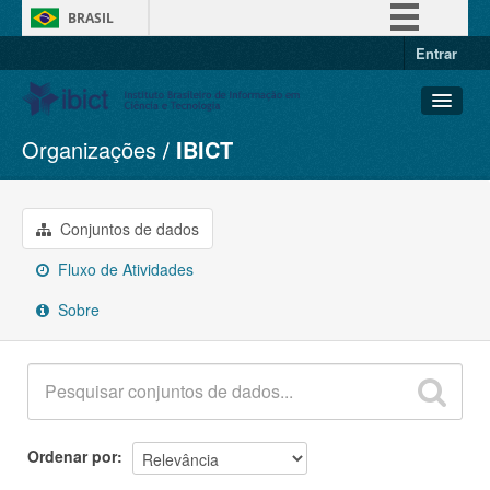
BRASIL
Entrar
Simplifique!
Comunica BR
Participe
Organizações
IBICT
Conjuntos de dados
Acesso à informação
Organizações
Legislação
Grupos
Conjuntos de dados
Canais
Sobre
Fluxo de Atividades
Sobre
Ordenar por