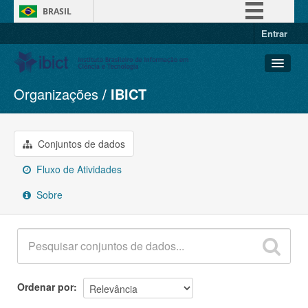
BRASIL
Entrar
Simplifique!
Comunica BR
Participe
Organizações
IBICT
Conjuntos de dados
Acesso à informação
Organizações
Legislação
Grupos
Conjuntos de dados
Canais
Sobre
Fluxo de Atividades
Sobre
Ordenar por