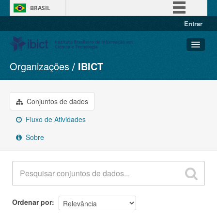
BRASIL
Entrar
Simplifique!
Comunica BR
Participe
Organizações
IBICT
Conjuntos de dados
Acesso à informação
Organizações
Legislação
Grupos
Conjuntos de dados
Canais
Sobre
Fluxo de Atividades
Sobre
Ordenar por