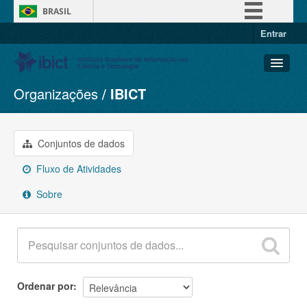
BRASIL
Entrar
Simplifique!
Comunica BR
Participe
Organizações
IBICT
Conjuntos de dados
Acesso à informação
Organizações
Legislação
Grupos
Conjuntos de dados
Canais
Sobre
Fluxo de Atividades
Sobre
Ordenar por