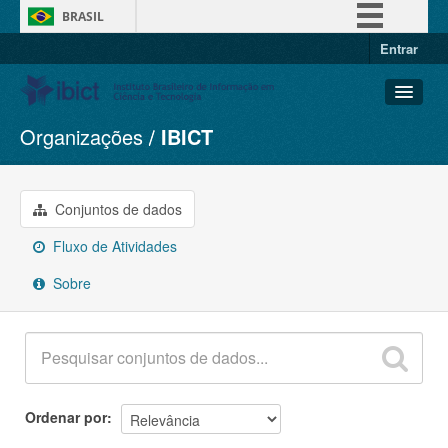
BRASIL
Entrar
Simplifique!
Comunica BR
Participe
Organizações
IBICT
Conjuntos de dados
Acesso à informação
Organizações
Legislação
Grupos
Conjuntos de dados
Canais
Sobre
Fluxo de Atividades
Sobre
Ordenar por