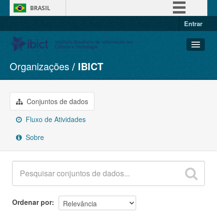
BRASIL
Entrar
Simplifique!
Comunica BR
Participe
Organizações
IBICT
Conjuntos de dados
Acesso à informação
Organizações
Legislação
Grupos
Conjuntos de dados
Canais
Sobre
Fluxo de Atividades
Sobre
Ordenar por