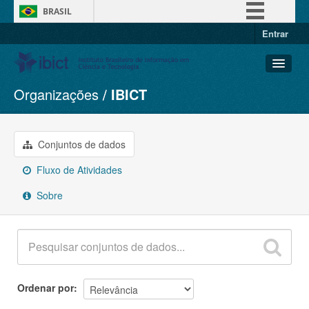
BRASIL
Entrar
Simplifique!
Comunica BR
Participe
Organizações
IBICT
Conjuntos de dados
Acesso à informação
Organizações
Legislação
Grupos
Conjuntos de dados
Canais
Sobre
Fluxo de Atividades
Sobre
Ordenar por