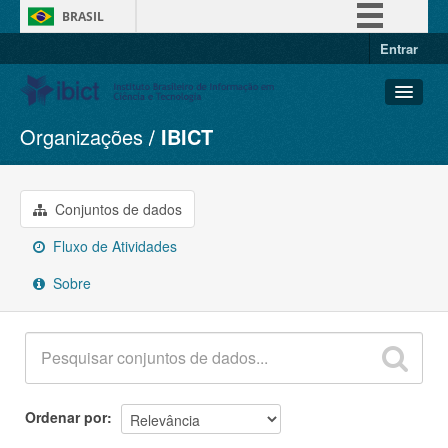
BRASIL
Entrar
Simplifique!
Comunica BR
Participe
Organizações
IBICT
Conjuntos de dados
Acesso à informação
Organizações
Legislação
Grupos
Conjuntos de dados
Canais
Sobre
Fluxo de Atividades
Sobre
Ordenar por