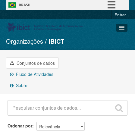
BRASIL
Entrar
Simplifique!
Comunica BR
Participe
Organizações
IBICT
Conjuntos de dados
Acesso à informação
Organizações
Legislação
Grupos
Conjuntos de dados
Canais
Sobre
Fluxo de Atividades
Sobre
Ordenar por