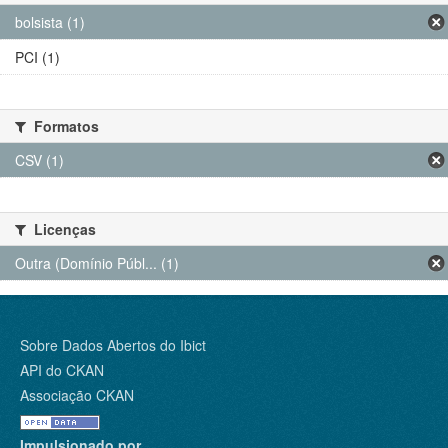
bolsista (1)
PCI (1)
Formatos
CSV (1)
Licenças
Outra (Domínio Públ... (1)
Sobre Dados Abertos do Ibict
API do CKAN
Associação CKAN
Impulsionado por