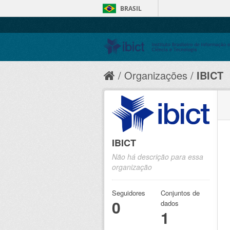
BRASIL
Organizações
IBICT
IBICT
Não há descrição para essa
organização
Seguidores
Conjuntos de
0
dados
1