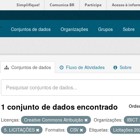
Simplifique!
Comunica BR
Participe
Acesso à infor
Conjuntos de dados
Organizações
Grupos
Sobre
Conjuntos de dados
Fluxo de Atividades
Sobre
1 conjunto de dados encontrado
Orde
Licenças:
Creative Commons Atribuição
Organizações:
IBICT
5. LICITAÇÕES
Formatos:
CSV
Etiquetas:
Licitações 2