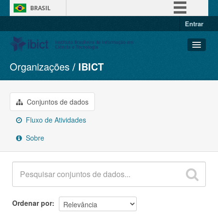
BRASIL
Entrar
Simplifique!
Comunica BR
Participe
Organizações
IBICT
Conjuntos de dados
Acesso à informação
Organizações
Legislação
Grupos
Conjuntos de dados
Canais
Sobre
Fluxo de Atividades
Sobre
Ordenar por