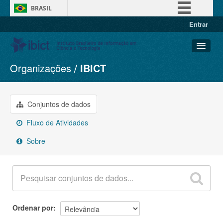
BRASIL
Entrar
Simplifique!
Comunica BR
Participe
Organizações
IBICT
Conjuntos de dados
Acesso à informação
Organizações
Legislação
Grupos
Conjuntos de dados
Canais
Sobre
Fluxo de Atividades
Sobre
Ordenar por