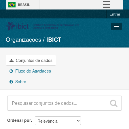
BRASIL
Entrar
Simplifique!
Comunica BR
Participe
Organizações
IBICT
Conjuntos de dados
Acesso à informação
Organizações
Legislação
Grupos
Conjuntos de dados
Canais
Sobre
Fluxo de Atividades
Sobre
Ordenar por