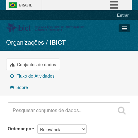
BRASIL
Entrar
Simplifique!
Comunica BR
Participe
Organizações
IBICT
Conjuntos de dados
Acesso à informação
Organizações
Legislação
Grupos
Conjuntos de dados
Canais
Sobre
Fluxo de Atividades
Sobre
Ordenar por