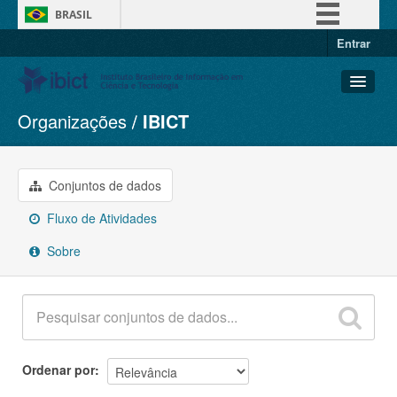
BRASIL
Entrar
Simplifique!
Comunica BR
Participe
Organizações
IBICT
Conjuntos de dados
Acesso à informação
Organizações
Legislação
Grupos
Conjuntos de dados
Canais
Sobre
Fluxo de Atividades
Sobre
Ordenar por