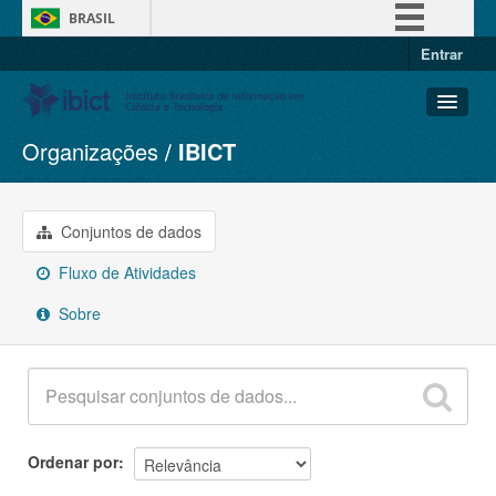
BRASIL
Entrar
Simplifique!
Comunica BR
Participe
Organizações
IBICT
Conjuntos de dados
Acesso à informação
Organizações
Legislação
Grupos
Conjuntos de dados
Canais
Sobre
Fluxo de Atividades
Sobre
Ordenar por