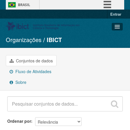
BRASIL
Entrar
Simplifique!
Comunica BR
Participe
Organizações
IBICT
Conjuntos de dados
Acesso à informação
Organizações
Legislação
Grupos
Conjuntos de dados
Canais
Sobre
Fluxo de Atividades
Sobre
Ordenar por