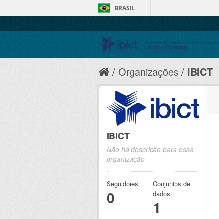
BRASIL
Organizações
IBICT
IBICT
Não há descrição para essa
organização
Seguidores
Conjuntos de
0
dados
1