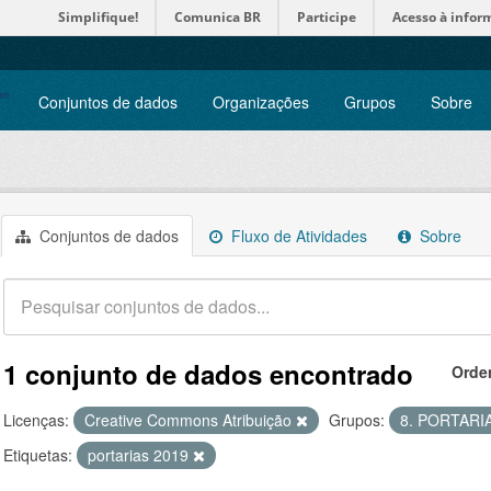
Simplifique!
Comunica BR
Participe
Acesso à infor
Conjuntos de dados
Organizações
Grupos
Sobre
Conjuntos de dados
Fluxo de Atividades
Sobre
1 conjunto de dados encontrado
Orde
Licenças:
Creative Commons Atribuição
Grupos:
8. PORTARI
Etiquetas:
portarias 2019