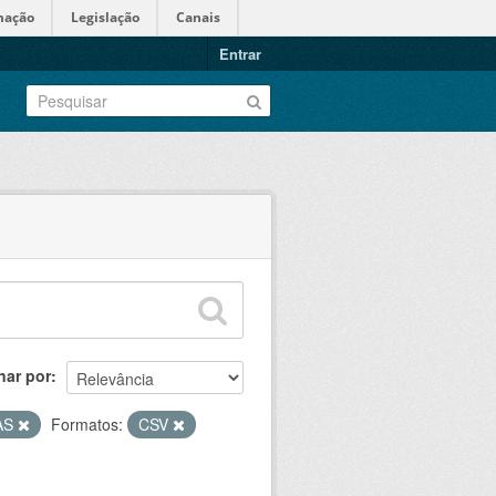
mação
Legislação
Canais
Entrar
nar por
AS
Formatos:
CSV