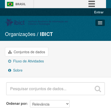
BRASIL
Entrar
Simplifique!
Comunica BR
Participe
Organizações
IBICT
Conjuntos de dados
Acesso à informação
Organizações
Legislação
Grupos
Conjuntos de dados
Canais
Sobre
Fluxo de Atividades
Sobre
Ordenar por