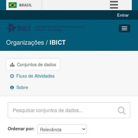
BRASIL
Entrar
Simplifique!
Comunica BR
Participe
Organizações
IBICT
Conjuntos de dados
Acesso à informação
Organizações
Legislação
Grupos
Conjuntos de dados
Canais
Sobre
Fluxo de Atividades
Sobre
Ordenar por