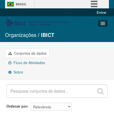
BRASIL
Entrar
Simplifique!
Comunica BR
Participe
Organizações
IBICT
Conjuntos de dados
Acesso à informação
Organizações
Legislação
Grupos
Conjuntos de dados
Canais
Sobre
Fluxo de Atividades
Sobre
Ordenar por