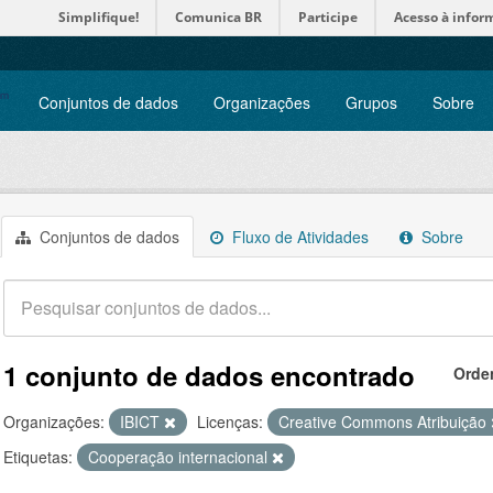
Simplifique!
Comunica BR
Participe
Acesso à infor
Conjuntos de dados
Organizações
Grupos
Sobre
Conjuntos de dados
Fluxo de Atividades
Sobre
1 conjunto de dados encontrado
Orde
Organizações:
IBICT
Licenças:
Creative Commons Atribuição
Etiquetas:
Cooperação internacional