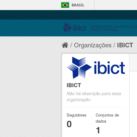
BRASIL
Organizações
IBICT
IBICT
Não há descrição para essa
organização
Seguidores
Conjuntos de
0
dados
1