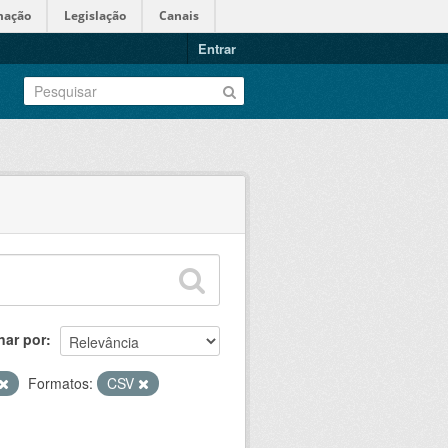
mação
Legislação
Canais
Entrar
nar por
Formatos:
CSV