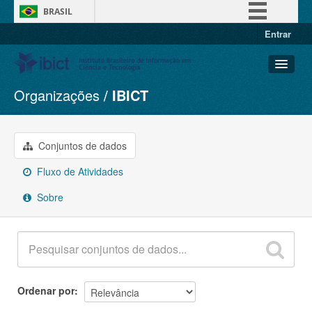
BRASIL
Entrar
Simplifique!
Comunica BR
Participe
Organizações
IBICT
Conjuntos de dados
Acesso à informação
Organizações
Legislação
Grupos
Conjuntos de dados
Canais
Sobre
Fluxo de Atividades
Sobre
Ordenar por