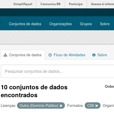
Simplifique!
Comunica BR
Participe
Acesso à infor
Conjuntos de dados
Organizações
Grupos
Sobre
Conjuntos de dados
Fluxo de Atividades
Sobre
10 conjuntos de dados
Orde
encontrados
Licenças:
Outra (Domínio Público)
Formatos:
CSV
Organi