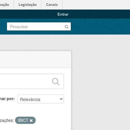
mação
Legislação
Canais
Entrar
nar por
zações:
IBICT