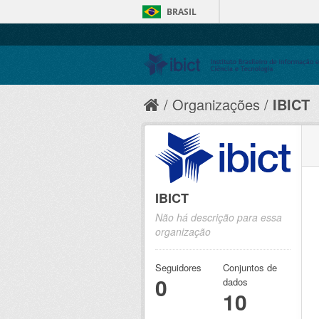
BRASIL
Organizações
IBICT
IBICT
Não há descrição para essa
organização
Seguidores
Conjuntos de
0
dados
10