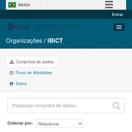
BRASIL
Entrar
Simplifique!
Comunica BR
Participe
Organizações
IBICT
Conjuntos de dados
Acesso à informação
Organizações
Legislação
Grupos
Conjuntos de dados
Canais
Sobre
Fluxo de Atividades
Sobre
Ordenar por