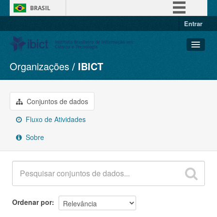
BRASIL
Entrar
Simplifique!
Comunica BR
Participe
Organizações
IBICT
Conjuntos de dados
Acesso à informação
Organizações
Legislação
Grupos
Conjuntos de dados
Canais
Sobre
Fluxo de Atividades
Sobre
Ordenar por