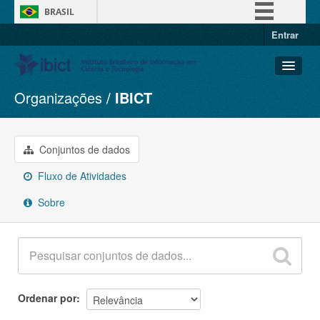
BRASIL
Entrar
Simplifique!
Comunica BR
Participe
Organizações
IBICT
Conjuntos de dados
Acesso à informação
Organizações
Legislação
Grupos
Conjuntos de dados
Canais
Sobre
Fluxo de Atividades
Sobre
Ordenar por