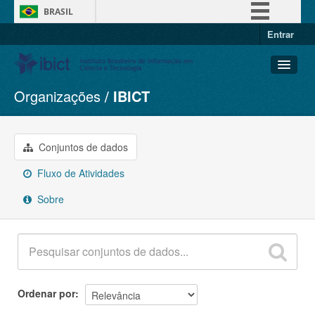
BRASIL
Entrar
Simplifique!
Comunica BR
Participe
Organizações
IBICT
Conjuntos de dados
Acesso à informação
Organizações
Legislação
Grupos
Conjuntos de dados
Canais
Sobre
Fluxo de Atividades
Sobre
Ordenar por