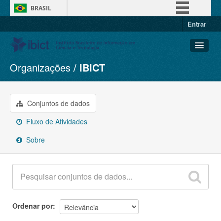
BRASIL
Entrar
Simplifique!
Comunica BR
Participe
Organizações
IBICT
Conjuntos de dados
Acesso à informação
Organizações
Legislação
Grupos
Conjuntos de dados
Canais
Sobre
Fluxo de Atividades
Sobre
Ordenar por