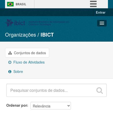
BRASIL
Entrar
Simplifique!
Comunica BR
Participe
Organizações
IBICT
Conjuntos de dados
Acesso à informação
Organizações
Legislação
Grupos
Conjuntos de dados
Canais
Sobre
Fluxo de Atividades
Sobre
Ordenar por