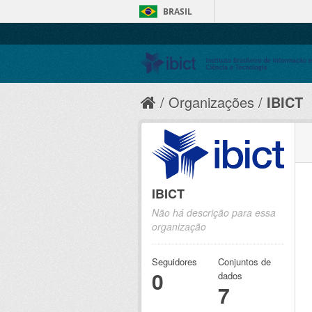
BRASIL
Organizações
IBICT
IBICT
Não há descrição para essa
organização
Seguidores
Conjuntos de
0
dados
7