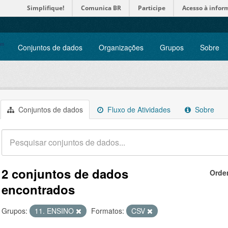
Simplifique!
Comunica BR
Participe
Acesso à infor
Conjuntos de dados
Organizações
Grupos
Sobre
Conjuntos de dados
Fluxo de Atividades
Sobre
2 conjuntos de dados
Orde
encontrados
Grupos:
11. ENSINO
Formatos:
CSV