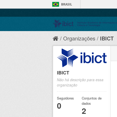
BRASIL
Organizações
IBICT
IBICT
Não há descrição para essa
organização
Seguidores
Conjuntos de
0
dados
2