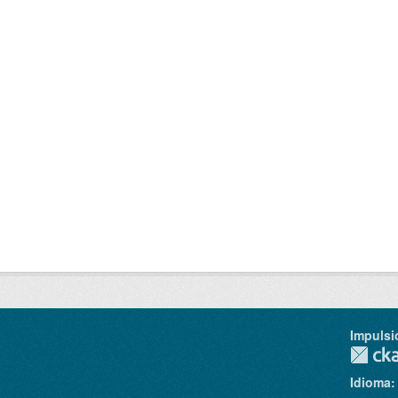
Impulsi
Idioma