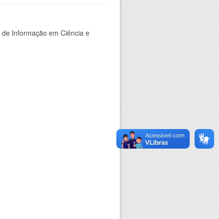
o de Informação em Ciência e